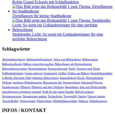
Robin Grand Ecksofa mit Schlaffunktion
Zierpflanzen für kleine Stadtbalkone
Strahlendes Licht: So sorgt ein Gebäudereiniger für eine
perfekte Beleuchtung
Schlagwörter
Akzentbeleuchtung
Ambientebeleuchtung
Arten von Beleuchtung
Balkongarten
Balkonkraftwerk
Balkon winterfest machen
Beleuchtung als Designelement
Beleuchtungssysteme
Designelemente
Eingangsbereich
Farbe
Fenstern und Türen
Fußbodenheizung
Garten anlegen
Gartenteich
Grillen
Grillen am Balkon
Immobilienmakler
in Berlin: Die beste Wahl
Indirekte Beleuchtung
Katzenklingel
Küche
Minimalistisch
Wohnen
moderne Wohnlösungen
Monumente der Vergangenheit
Osterinsel-Figuren
Paradiesgarten
Pflanzen
Pflanzen und ihre Wirkung
Raumklima
Salz und Pfeffermühle
schwibbogen erzgebirge original
Spaß für die ganze Familie
Stilvoll wohnen
Stromerzeugung
Stromkosten senken
Technologie
Treppenlift
Umzug
Umzug planen
Virtual Reality
Wintergarten
Wintergärten
Wohlfühlatmosphäre
Wohnen
Wohnlösungen
INFOS / KONTAKT