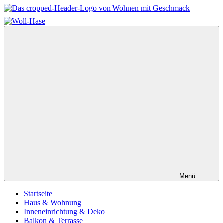
Zum
Inhalt
Wohnen
springen
mit
Geschmack
–
Einfach
schöner
wohnen
Menü
Startseite
Haus & Wohnung
Inneneinrichtung & Deko
Balkon & Terrasse