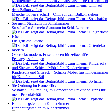
Mediterranes Wohnen – dein Zuhause als kleine Küstenflucht
Manche mögen’s scharf – Chili auf dem Balkon ziehen
So schaffen Sie mehr Stauraum im Schlafzimmer
Die grifflose Küche
Osterdeko modern: Frische Ideen für zeitgemäße
Festtagsgestaltungen
Kindersofa und Sitzsack – Schicke Möbel fürs Kinderzimmer
für Komfort und Stil
So halten Sie Ordnung im Homeoffice: Praktische Tipps für
mehr Produktivität
Einrichtungsfehler im Kinderzimmer