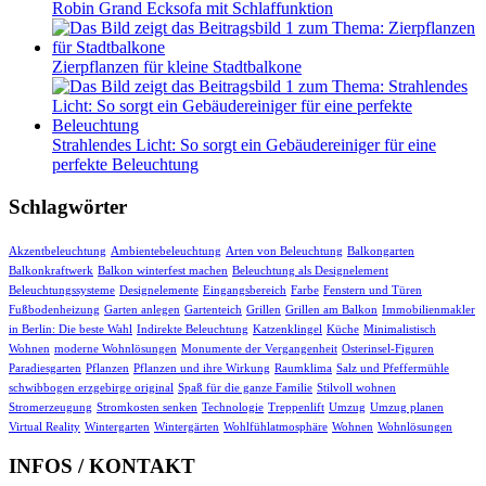
Robin Grand Ecksofa mit Schlaffunktion
Zierpflanzen für kleine Stadtbalkone
Strahlendes Licht: So sorgt ein Gebäudereiniger für eine
perfekte Beleuchtung
Schlagwörter
Akzentbeleuchtung
Ambientebeleuchtung
Arten von Beleuchtung
Balkongarten
Balkonkraftwerk
Balkon winterfest machen
Beleuchtung als Designelement
Beleuchtungssysteme
Designelemente
Eingangsbereich
Farbe
Fenstern und Türen
Fußbodenheizung
Garten anlegen
Gartenteich
Grillen
Grillen am Balkon
Immobilienmakler
in Berlin: Die beste Wahl
Indirekte Beleuchtung
Katzenklingel
Küche
Minimalistisch
Wohnen
moderne Wohnlösungen
Monumente der Vergangenheit
Osterinsel-Figuren
Paradiesgarten
Pflanzen
Pflanzen und ihre Wirkung
Raumklima
Salz und Pfeffermühle
schwibbogen erzgebirge original
Spaß für die ganze Familie
Stilvoll wohnen
Stromerzeugung
Stromkosten senken
Technologie
Treppenlift
Umzug
Umzug planen
Virtual Reality
Wintergarten
Wintergärten
Wohlfühlatmosphäre
Wohnen
Wohnlösungen
INFOS / KONTAKT