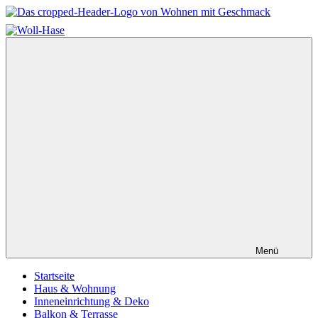
Zum
Inhalt
Wohnen
springen
mit
Geschmack
–
Einfach
schöner
wohnen
Menü
Startseite
Haus & Wohnung
Inneneinrichtung & Deko
Balkon & Terrasse