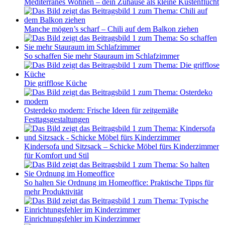
Mediterranes Wohnen – dein Zuhause als kleine Küstenflucht
Manche mögen’s scharf – Chili auf dem Balkon ziehen
So schaffen Sie mehr Stauraum im Schlafzimmer
Die grifflose Küche
Osterdeko modern: Frische Ideen für zeitgemäße
Festtagsgestaltungen
Kindersofa und Sitzsack – Schicke Möbel fürs Kinderzimmer
für Komfort und Stil
So halten Sie Ordnung im Homeoffice: Praktische Tipps für
mehr Produktivität
Einrichtungsfehler im Kinderzimmer