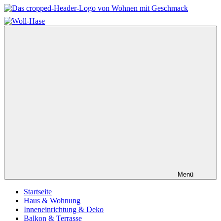
Zum
Inhalt
Wohnen
springen
mit
Geschmack
–
Einfach
schöner
wohnen
Menü
Startseite
Haus & Wohnung
Inneneinrichtung & Deko
Balkon & Terrasse