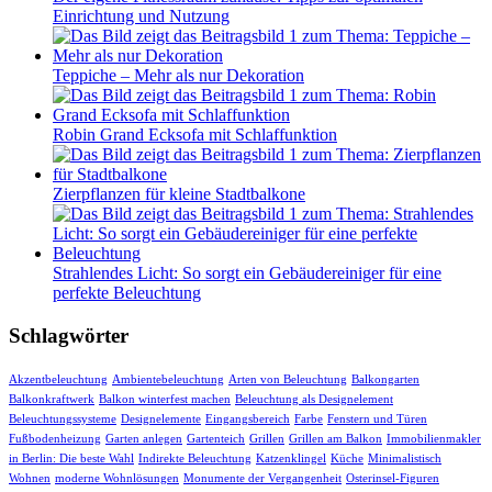
Einrichtung und Nutzung
Teppiche – Mehr als nur Dekoration
Robin Grand Ecksofa mit Schlaffunktion
Zierpflanzen für kleine Stadtbalkone
Strahlendes Licht: So sorgt ein Gebäudereiniger für eine
perfekte Beleuchtung
Schlagwörter
Akzentbeleuchtung
Ambientebeleuchtung
Arten von Beleuchtung
Balkongarten
Balkonkraftwerk
Balkon winterfest machen
Beleuchtung als Designelement
Beleuchtungssysteme
Designelemente
Eingangsbereich
Farbe
Fenstern und Türen
Fußbodenheizung
Garten anlegen
Gartenteich
Grillen
Grillen am Balkon
Immobilienmakler
in Berlin: Die beste Wahl
Indirekte Beleuchtung
Katzenklingel
Küche
Minimalistisch
Wohnen
moderne Wohnlösungen
Monumente der Vergangenheit
Osterinsel-Figuren