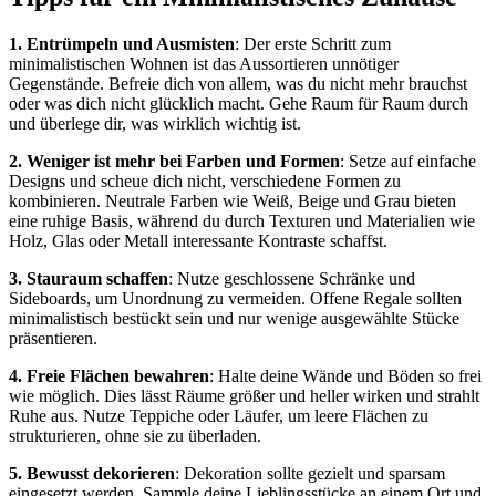
1. Entrümpeln und Ausmisten
: Der erste Schritt zum
minimalistischen Wohnen ist das Aussortieren unnötiger
Gegenstände. Befreie dich von allem, was du nicht mehr brauchst
oder was dich nicht glücklich macht. Gehe Raum für Raum durch
und überlege dir, was wirklich wichtig ist.
2. Weniger ist mehr bei Farben und Formen
: Setze auf einfache
Designs und scheue dich nicht, verschiedene Formen zu
kombinieren. Neutrale Farben wie Weiß, Beige und Grau bieten
eine ruhige Basis, während du durch Texturen und Materialien wie
Holz, Glas oder Metall interessante Kontraste schaffst.
3. Stauraum schaffen
: Nutze geschlossene Schränke und
Sideboards, um Unordnung zu vermeiden. Offene Regale sollten
minimalistisch bestückt sein und nur wenige ausgewählte Stücke
präsentieren.
4. Freie Flächen bewahren
: Halte deine Wände und Böden so frei
wie möglich. Dies lässt Räume größer und heller wirken und strahlt
Ruhe aus. Nutze Teppiche oder Läufer, um leere Flächen zu
strukturieren, ohne sie zu überladen.
5. Bewusst dekorieren
: Dekoration sollte gezielt und sparsam
eingesetzt werden. Sammle deine Lieblingsstücke an einem Ort und