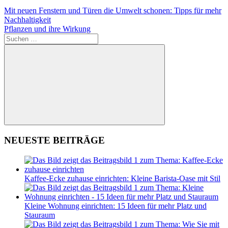
Beitragsnavigation
Vorheriger
Minimalistisch
Mit neuen Fenstern und Türen die Umwelt schonen: Tipps für mehr
Beitrag:
Wohnen
Nachhaltigkeit
Nächster
Pflanzen und ihre Wirkung
Beitrag:
Suchen
nach:
Suchen
NEUESTE BEITRÄGE
Kaffee-Ecke zuhause einrichten: Kleine Barista-Oase mit Stil
Kleine Wohnung einrichten: 15 Ideen für mehr Platz und
Stauraum